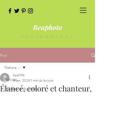
Beaphoto
PHOTOGRAPHY
Post
Nature ...
bea096
Nature ...
8 avr. 2024
1 min de lecture
Élancé, coloré et chanteur,
les oiseaux du jardin...