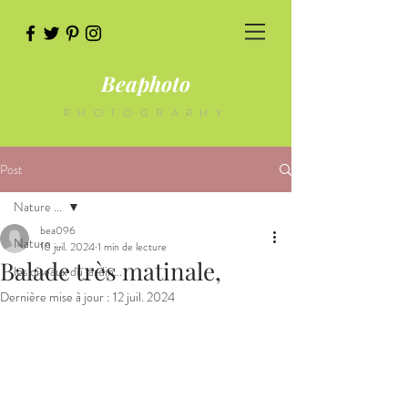
Beaphoto
PHOTOGRAPHY
Post
Nature ...
bea096
Nature ...
10 juil. 2024
1 min de lecture
Balade très matinale,
les oiseaux du jardin...
Dernière mise à jour :
12 juil. 2024