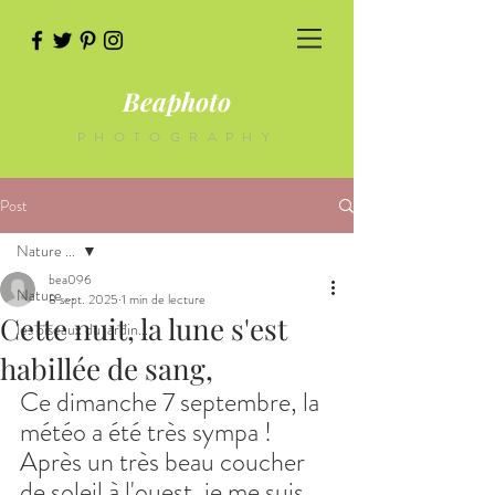
Beaphoto
PHOTOGRAPHY
Post
Nature ...
bea096
Nature ...
8 sept. 2025
1 min de lecture
Cette nuit, la lune s'est
les oiseaux du jardin...
habillée de sang,
Ce dimanche 7 septembre, la 
météo a été très sympa !
Après un très beau coucher 
de soleil à l'ouest, je me suis 