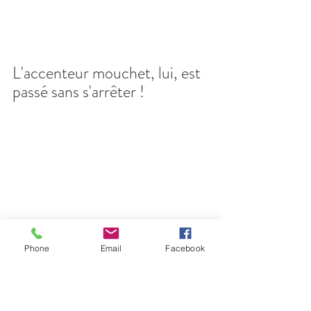
L'accenteur mouchet, lui, est 
passé sans s'arrêter !
Phone
Email
Facebook
Et pour terminer 
accompagné de Yoki, je vous 
souhaite une très belle soirée 