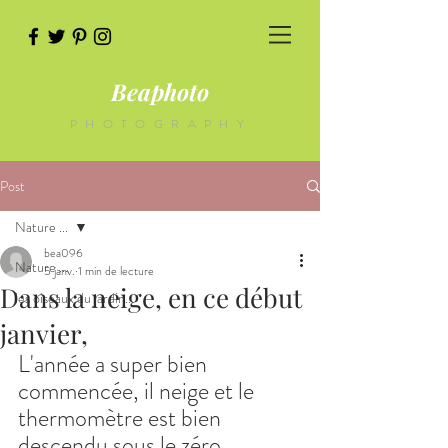
Beaphoto
PHOTOGRAPHY
Post
Nature ...
bea096
Nature ...
5 janv.
1 min de lecture
Dans la neige, en ce début
les oiseaux du jardin...
janvier,
L'année a super bien 
commencée, il neige et le 
thermomètre est bien 
descendu sous le zéro ...