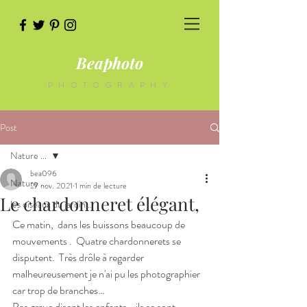
Beaphoto
PHOTOGRAPHY
Post
Nature ...
bea096
Nature ...
27 nov. 2021
1 min de lecture
Le chardonneret élégant,
les oiseaux du jardin...
Ce matin,  dans les buissons beaucoup de 
mouvements .  Quatre chardonnerets se 
disputent.  Très drôle à regarder 
malheureusement je n'ai pu les photographier 
car trop de branches…
Pas grave disent les enfants …ils se sont 