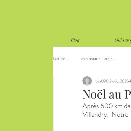
Blog
Qui suis-
Nature ...
les oiseaux du jardin...
bea096
2 déc. 2025
Noël au 
Après 600 km dans
Villandry.  Notre 