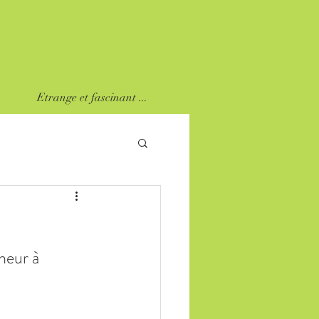
Etrange et fascinant ...
heur à 