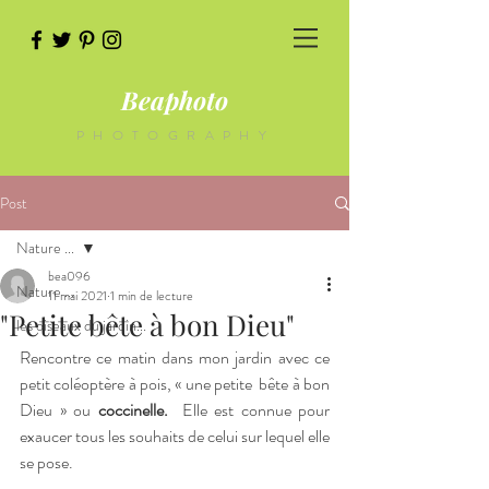
Beaphoto
PHOTOGRAPHY
Post
Nature ...
bea096
Nature ...
11 mai 2021
1 min de lecture
"Petite bête à bon Dieu"
les oiseaux du jardin...
Rencontre ce matin dans mon jardin avec ce 
petit coléoptère à pois, « une petite  bête à bon 
Dieu » ou 
coccinelle. 
 Elle est connue pour 
exaucer tous les souhaits de celui sur lequel elle 
se pose.