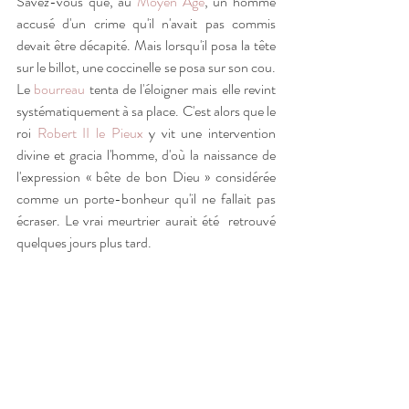
Savez-vous que, au 
Moyen Âge
, un homme 
accusé d'un crime qu'il n'avait pas commis 
devait être décapité. Mais lorsqu'il posa la tête 
sur le billot, une coccinelle se posa sur son cou. 
Le 
bourreau
 tenta de l'éloigner mais elle revint 
systématiquement à sa place. C'est alors que le 
roi 
Robert II le Pieux
 y vit une intervention 
divine et gracia l'homme, d'où la naissance de 
l'expression « bête de bon Dieu » considérée 
comme un porte-bonheur qu'il ne fallait pas 
écraser. Le vrai meurtrier aurait été  retrouvé 
quelques jours plus tard.