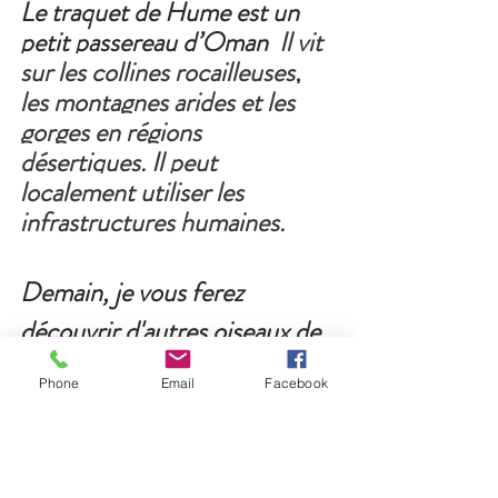
Le traquet de Hume est un 
petit passereau d’Oman  
Il vit 
sur les collines rocailleuses, 
les montagnes arides et les 
gorges en régions 
désertiques. Il peut 
localement utiliser les 
infrastructures humaines.
Demain, je vous ferez 
découvrir d'autres oiseaux de 
là-bas,
Phone
Email
Facebook
En attendant je vous souhaite 
une très belle soirée !