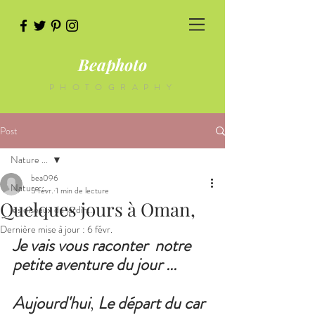
Beaphoto
PHOTOGRAPHY
Post
Nature ...
bea096
Nature ...
5 févr.
1 min de lecture
Quelques jours à Oman,
les oiseaux du jardin...
Dernière mise à jour :
6 févr.
Je vais vous raconter  notre 
petite aventure du jour ...
Aujourd'hui
, 
Le départ du car 