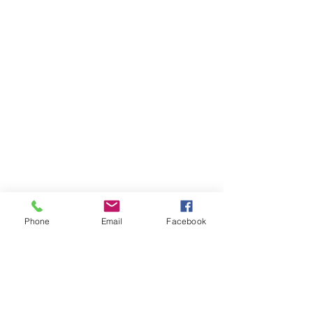
Phone
Email
Facebook
 Facile à apprivoiser lorsqu’il est jeune, il 
devient toutefois 
agressif à l’âge adulte
. Il 
préfère la vie sauvage à la captivité. Il n’est pas 
toujours apprécié par l’Homme qui est, 
d’ailleurs, son prédateur principal. 
Il est 