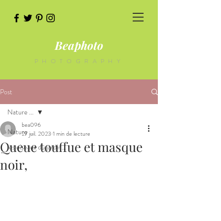
Beaphoto
PHOTOGRAPHY
Post
Nature ...
bea096
Nature ...
27 juil. 2023
1 min de lecture
Queue touffue et masque
les oiseaux du jardin...
noir,