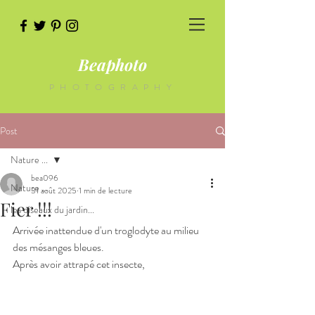
Beaphoto
PHOTOGRAPHY
Post
Nature ...
bea096
Nature ...
31 août 2025
1 min de lecture
Fier !!!
les oiseaux du jardin...
Arrivée inattendue d'un troglodyte au milieu 
des mésanges bleues. 
Après avoir attrapé cet insecte, 