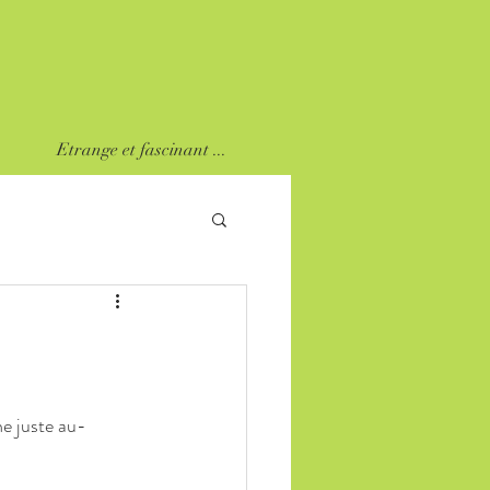
Etrange et fascinant ...
he juste au-