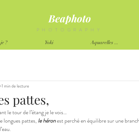
Beaphoto
PHOTOGRAPHY
je ?
Yoki
Aquarelles ...
0
1 min de lecture
s pattes,
nt le tour de l’étang je le vois… 
e longues pattes, 
le héron
 est perché en équilibre sur une branc
l’eau.