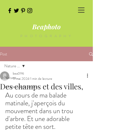
Beaphoto
PHOTOGRAPHY
Post
Nature ...
bea096
Nature ...
11 mai 2024
1 min de lecture
Des champs et des villes,
les oiseaux du jardin...
Au cours de ma balade 
matinale, j'aperçois du 
mouvement dans un trou 
d'arbre. Et une adorable 
petite tête en sort.  