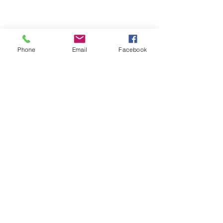
Phone
Email
Facebook
Je vous souhaite un très bel 
après-midi.