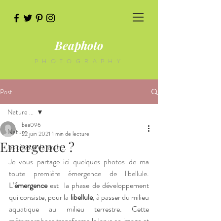
Beaphoto
PHOTOGRAPHY
Post
Nature ...
bea096
Nature ...
22 juin 2021
1 min de lecture
Emergence ?
les oiseaux du jardin...
Je vous partage ici quelques photos de ma 
toute première émergence de libellule.
L’
émergence 
est  la phase de développement 
qui consiste, pour la 
libellule
, à passer du milieu 
aquatique au milieu terrestre. Cette 
métamorphose transforme la larve en imago et 