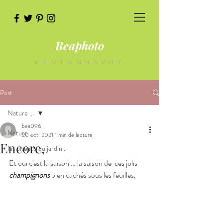
Beaphoto
PHOTOGRAPHY
Post
Nature ...
bea096
Nature ...
20 oct. 2021
1 min de lecture
Encore,
les oiseaux du jardin...
Et oui c'est la saison … la saison de  ces jolis 
champignons
 bien cachés sous les feuilles,