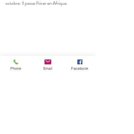
octobre. Il passe l'hiver en Afrique.
Phone
Email
Facebook
je vous souhaite une très belle journée.
Posts récents
Voir tout