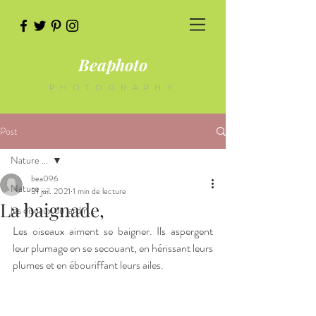
Beaphoto
PHOTOGRAPHY
Post
Nature ...
bea096
Nature ...
31 juil. 2021
1 min de lecture
La baignade,
les oiseaux du jardin...
Les oiseaux aiment se baigner. Ils aspergent 
leur plumage en se secouant, en hérissant leurs 
plumes et en ébouriffant leurs ailes.