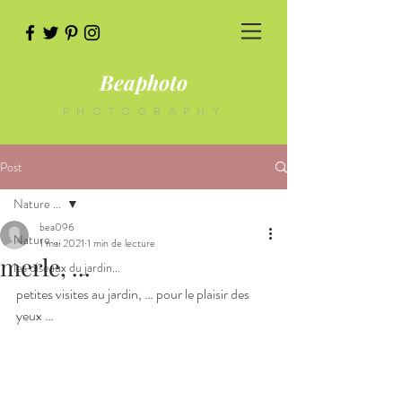
Beaphoto
PHOTOGRAPHY
Post
Nature ...
bea096
Nature ...
1 mai 2021
1 min de lecture
merle, ...
les oiseaux du jardin...
petites visites au jardin, … pour le plaisir des 
yeux …