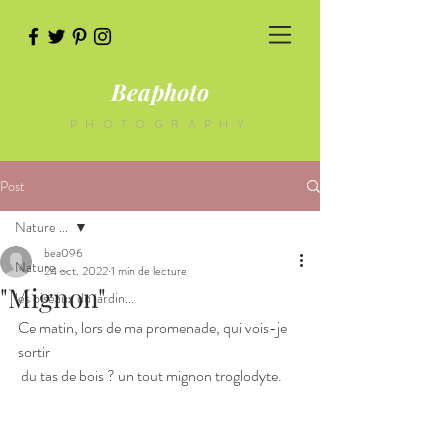
Beaphoto
PHOTOGRAPHY
Post
Nature ...
bea096
Nature ...
24 oct. 2022
1 min de lecture
"Mignon"
les oiseaux du jardin...
Ce matin, lors de ma promenade, qui vois-je 
sortir 
 du tas de bois ? un tout mignon troglodyte.