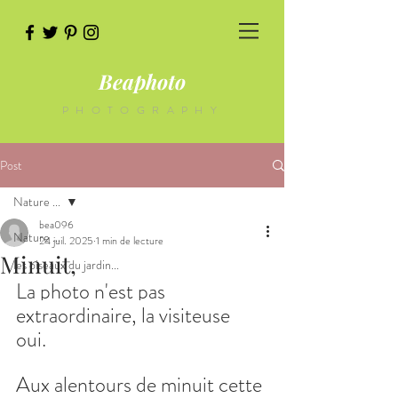
Beaphoto
PHOTOGRAPHY
Post
Nature ...
bea096
Nature ...
24 juil. 2025
1 min de lecture
Minuit,
les oiseaux du jardin...
La photo n'est pas 
extraordinaire, la visiteuse 
oui.  
Aux alentours de minuit cette 