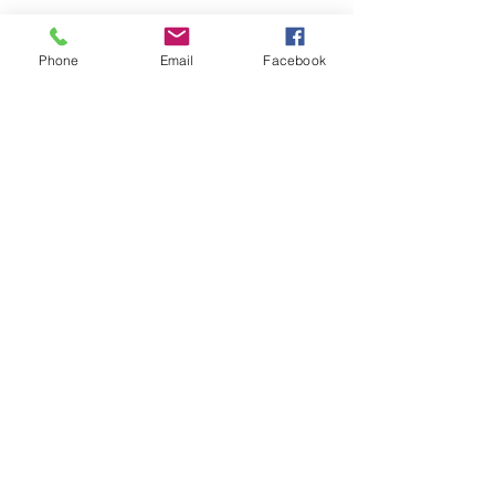
Phone
Email
Facebook
Commentaires
Rencontres,