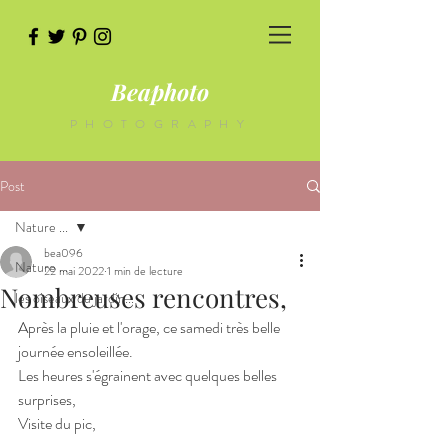
Beaphoto
PHOTOGRAPHY
Post
Nature ...
bea096
Nature ...
22 mai 2022
1 min de lecture
Nombreuses rencontres,
les oiseaux du jardin...
Après la pluie et l'orage, ce samedi très belle 
journée ensoleillée.
Les heures s'égrainent avec quelques belles 
surprises,
Visite du pic,