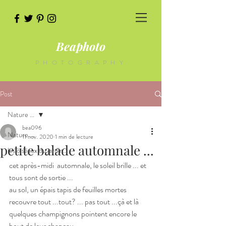
Beaphoto
PHOTOGRAPHY
Post
Nature ...
bea096
Nature ...
11 nov. 2020
1 min de lecture
petite balade automnale ...
les oiseaux du jardin...
cet après-midi  automnale, le soleil brille ... et 
tous sont de sortie ...
au sol, un épais tapis de feuilles mortes 
recouvre tout ...tout? ... pas tout ...çà et là 
quelques champignons pointent encore le 
bout de leur chapeau ...