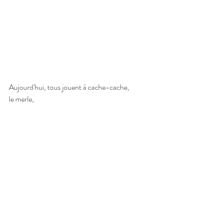
Aujourd'hui, tous jouent à cache-cache,
le merle,