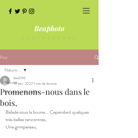
Beaphoto
PHOTOGRAPHY
Post
Nature ...
bea096
Nature ...
19 oct. 2022
1 min de lecture
Promenons-nous dans le
les oiseaux du jardin...
bois,
Balade sous la bruine … Cependant quelques 
très belles rencontres,
Une grimpereau,