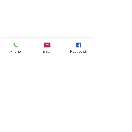
Et l' accenteur mouchet se balance,
Phone
Email
Facebook
 Je vous souhaite une très belle soirée.