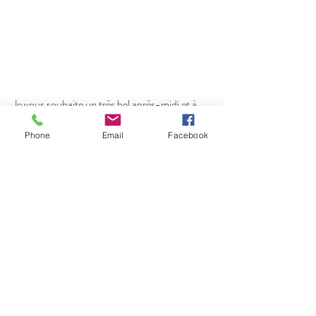
Je vous souhaite un très bel après-midi et à 
bientôt.
Phone
Email
Facebook
Posts récents
Voir tout