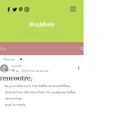
Beaphoto
PHOTOGRAPHY
Post
Nature ...
bea096
Nature ...
20 avr. 2022
1 min de lecture
rencontre,
les oiseaux du jardin...
les journées sont très belles et ensoleillées,
dans le bois derrière chez moi quelques belles 
rencontres ..
avec le merle,