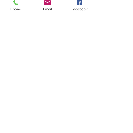
Phone
Email
Facebook
Je vous souhaite une très belle journée .
Posts récents
Voir tout