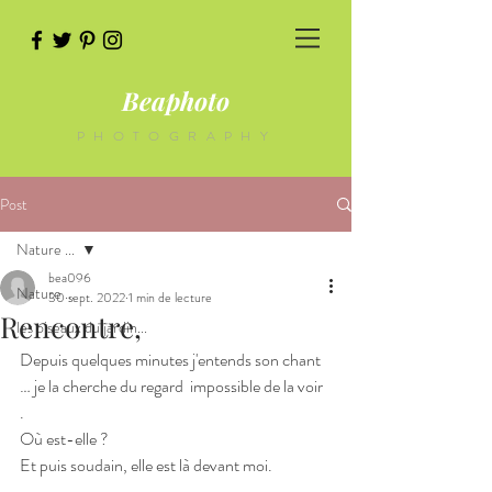
Beaphoto
PHOTOGRAPHY
Post
Nature ...
bea096
Nature ...
30 sept. 2022
1 min de lecture
Rencontre,
les oiseaux du jardin...
Depuis quelques minutes j'entends son chant 
… je la cherche du regard  impossible de la voir 
.  
Où est-elle ?
Et puis soudain, elle est là devant moi.