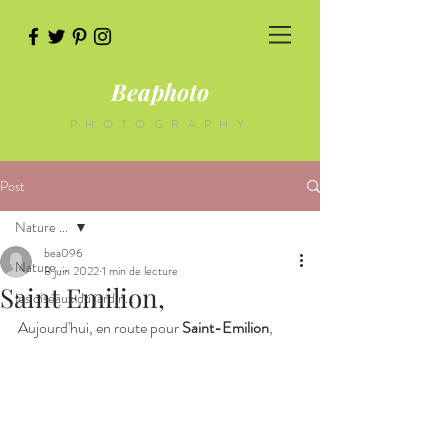
Beaphoto
PHOTOGRAPHY
Post
Nature ...
bea096
Nature ...
8 juin 2022
1 min de lecture
Saint Emilion,
les oiseaux du jardin...
Aujourd'hui, en route pour 
Saint-Emilion
,