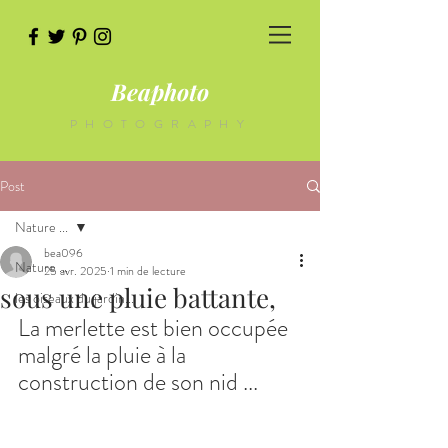
Beaphoto
PHOTOGRAPHY
Post
Nature ...
bea096
Nature ...
25 avr. 2025
1 min de lecture
sous une pluie battante,
les oiseaux du jardin...
La merlette est bien occupée 
malgré la pluie à la 
construction de son nid ...