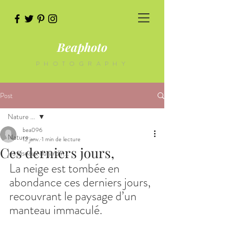
Beaphoto
PHOTOGRAPHY
Post
Nature ...
bea096
Nature ...
12 janv.
1 min de lecture
Ces derniers jours,
les oiseaux du jardin...
La neige est tombée en 
abondance ces derniers jours, 
recouvrant le paysage d’un 
manteau immaculé. 