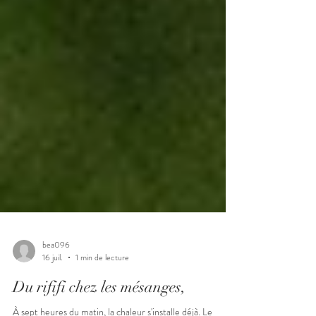
bea096
16 juil.
1 min de lecture