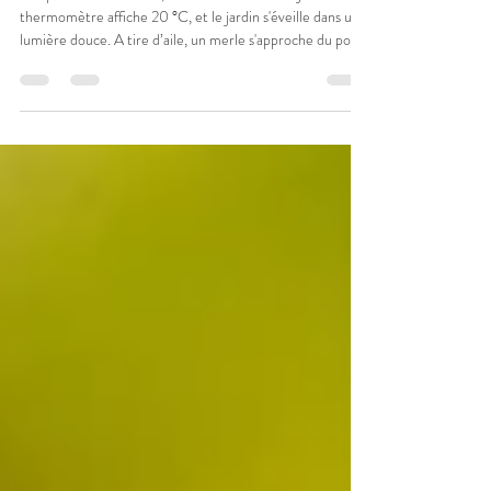
Du rififi chez les mésanges,
À sept heures du matin, la chaleur s'installe déjà. Le
thermomètre affiche 20 °C, et le jardin s'éveille dans une
lumière douce. A tire d’aile, un merle s'approche du point
d’eau, il s'arrête un instant, puis vient s'y désaltérer avant
de reprendre discrètement son chemin. Quelques
instants plus tard, les mésanges font leur apparition.
L'animation gagne aussitôt les branches. Toutes semblent
convoiter le même perchoir, et une joyeuse agitation
s'installe entre elles. Les alle