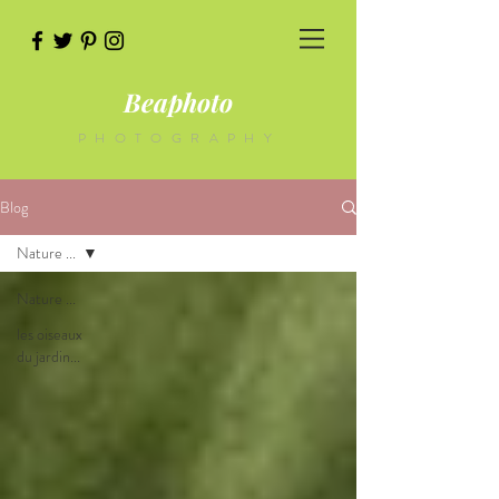
Beaphoto
PHOTOGRAPHY
Blog
Nature ...
Nature ...
les oiseaux
du jardin...